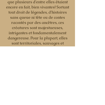
que plusieurs d'entre elles étaient
encore en fait, bien vivantes! Sortant
tout droit de légendes, d'histoires
sans queue ni tête ou de contes
racontés par des ancêtres, ces
créatures sont majestueuses,
intrigantes et fondamentalement
dangereuse. Pour la plupart, elles
sont territoriales, sauvages et
difficiles d'approche. Elles sont si
puissantes qu'on dit d'elle qu'elle
peuvent tuer un combattant d'un
seul coup. Il est fortement conseillé
de les éviter.