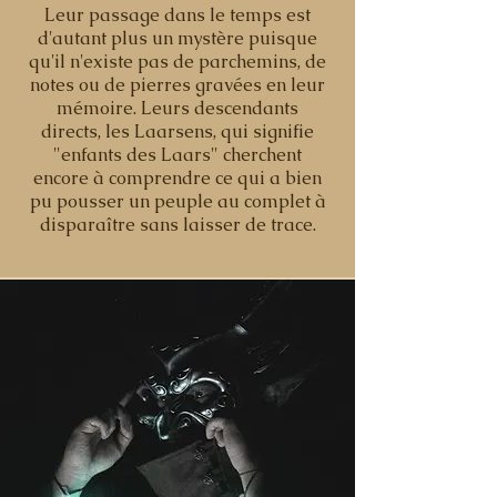
Leur passage dans le temps est
d'autant plus un mystère puisque
qu'il n'existe pas de parchemins, de
notes ou de pierres gravées en leur
mémoire. Leurs descendants
directs, les Laarsens, qui signifie
"enfants des Laars" cherchent
encore à comprendre ce qui a bien
pu pousser un peuple au complet à
disparaître sans laisser de trace.