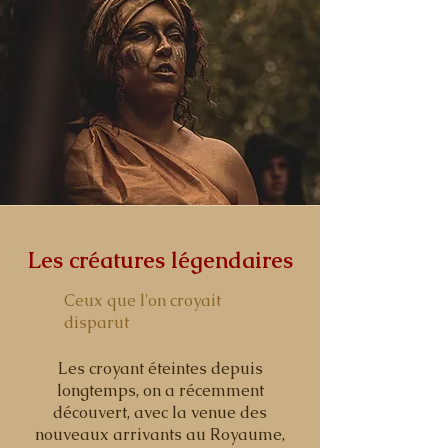
Les créatures légendaires
Ceux que l'on croyait
disparut
Les croyant éteintes depuis
longtemps, on a récemment
découvert, avec la venue des
nouveaux arrivants au Royaume,