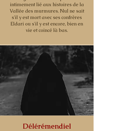
intimement lié aux histoires de la
Vallée des murmures. Nul ne sait
s'il y est mort avec ses confrères
Eldari ou s'il y est encore, bien en
vie et coincé là bas.
Délérémendiel