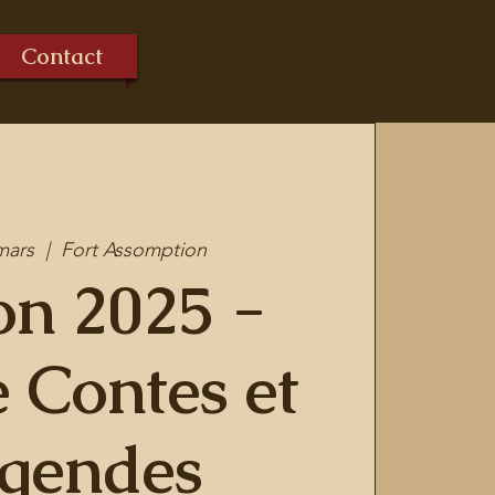
Contact
mars
  |  
Fort Assomption
on 2025 -
e Contes et
gendes