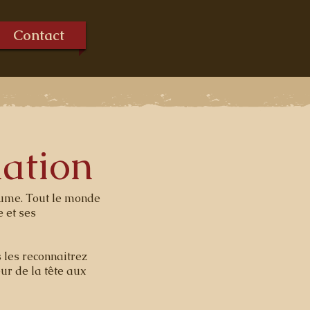
Contact
nation
yaume. Tout le monde
e et ses
 les reconnaitrez
eur de la tête aux