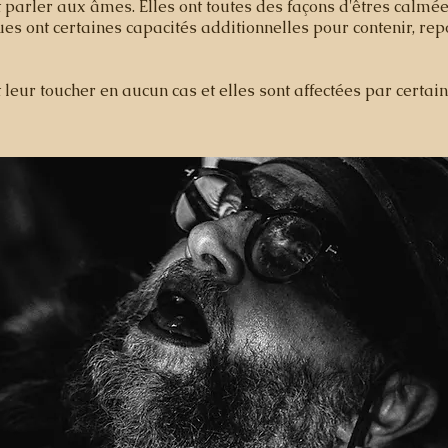
 parler aux âmes. Elles ont toutes des façons d'êtres calmée
es ont certaines capacités additionnelles pour contenir, rep
t leur toucher en aucun cas et elles sont affectées par certai