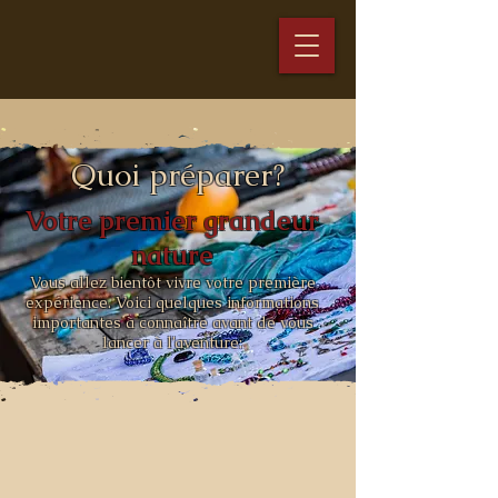
Quoi préparer?
Votre premier grandeur
nature
Vous allez bientôt vivre votre première
expérience. Voici quelques informations
importantes à connaître avant de vous
lancer à l’aventure: